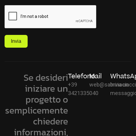
Invia
Se desideri
Telefono
Mail
WhatsA
+39
web@sabrinaciacci
Invia un
iniziare un
3421335040
messaggi
progetto o
semplicemente
chiedere
informazioni,