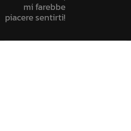
mi farebbe
piacere sentirti!