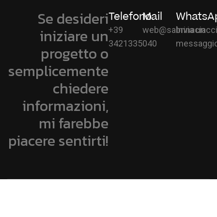
Se desideri
Telefono
Mail
WhatsA
+39
web@sabrinaciacci
Invia un
iniziare un
3421335040
messaggi
progetto o
semplicemente
chiedere
informazioni,
mi farebbe
piacere sentirti!